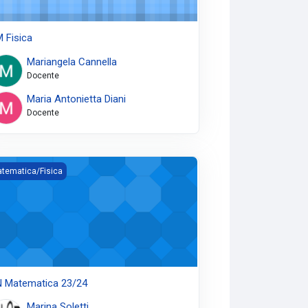
 Fisica
Mariangela Cannella
Docente
Maria Antonietta Diani
Docente
 Matematica 23/24
tematica/Fisica
 Matematica 23/24
Marina Soletti