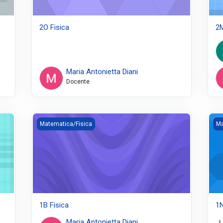
2O Fisica
2M
Maria Antonietta Diani
Docente
1B Fisica
1N
Matematica/Fisica
Ma
1B Fisica
1N
Maria Antonietta Diani