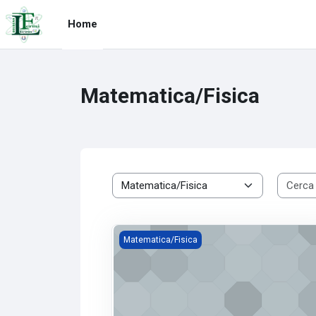
Vai al contenuto principale
Home
Matematica/Fisica
Categorie di corso
2M Fisica
Matematica/Fisica