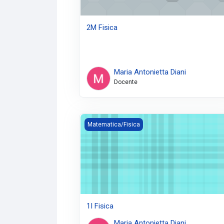
2M Fisica
Maria Antonietta Diani
Docente
1I Fisica
Matematica/Fisica
1I Fisica
Maria Antonietta Diani